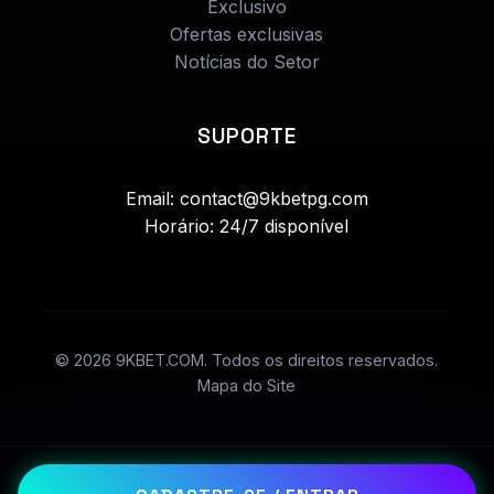
Exclusivo
Ofertas exclusivas
Notícias do Setor
SUPORTE
Email: contact@9kbetpg.com
Horário: 24/7 disponível
© 2026 9KBET.COM. Todos os direitos reservados.
Mapa do Site