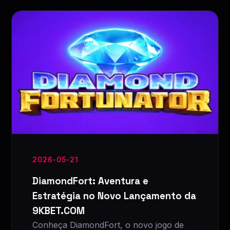
2026-05-21
DiamondFort: Aventura e
Estratégia no Novo Lançamento da
9KBET.COM
Conheça DiamondFort, o novo jogo de