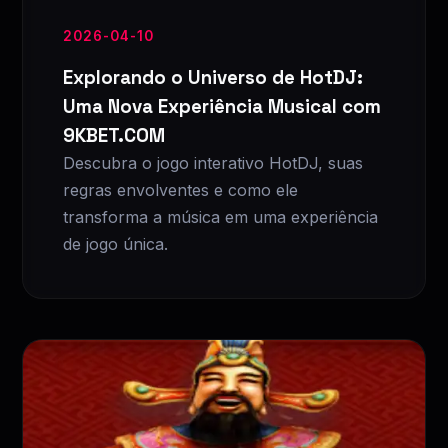
2026-04-10
Explorando o Universo de HotDJ:
Uma Nova Experiência Musical com
9KBET.COM
Descubra o jogo interativo HotDJ, suas
regras envolventes e como ele
transforma a música em uma experiência
de jogo única.