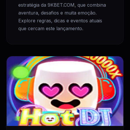
estratégia da 9KBET.COM, que combina
aventura, desafios e muita emoção.
Explore regras, dicas e eventos atuais
que cercam este lançamento.