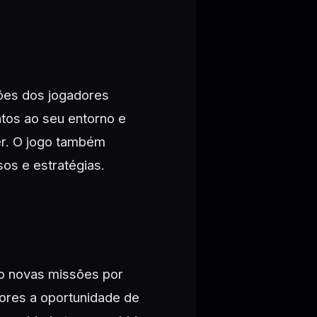
ões dos jogadores
tos ao seu entorno e
er. O jogo também
os e estratégias.
do novas missões por
ores a oportunidade de