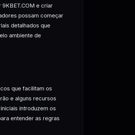
ar 9KBET.COM e criar
jogadores possam começar
riais detalhados que
pelo ambiente de
cos que facilitam os
drão e alguns recursos
iniciais introduzem os
para entender as regras