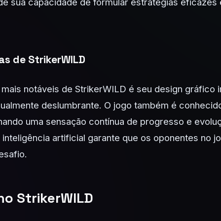
e sua capacidade de formular estratégias eficazes
as de StrikerWILD
 mais notáveis de StrikerWILD é seu design gráfico 
sualmente deslumbrante. O jogo também é conhecid
nando uma sensação contínua de progresso e evoluç
inteligência artificial garante que os oponentes no j
esafio.
o StrikerWILD