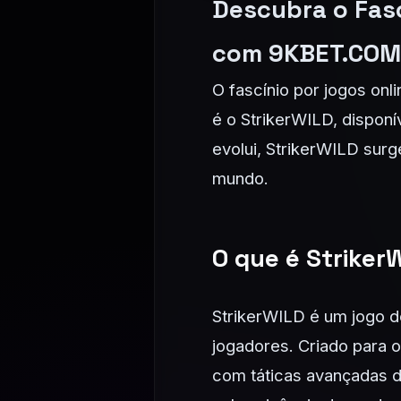
Descubra o Fas
com 9KBET.COM
O fascínio por jogos on
é o StrikerWILD, dispon
evolui, StrikerWILD sur
mundo.
O que é Striker
StrikerWILD é um jogo de
jogadores. Criado para 
com táticas avançadas d