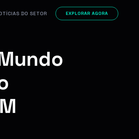
OTÍCIAS DO SETOR
EXPLORAR AGORA
 Mundo
o
OM