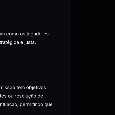
ntam como os jogadores
ratégica e justa,
missão tem objetivos
tes ou resolução de
tuação, permitindo que