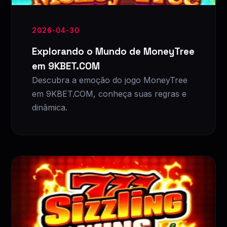
2026-04-30
Explorando o Mundo de MoneyTree
em 9KBET.COM
Descubra a emoção do jogo MoneyTree
em 9KBET.COM, conheça suas regras e
dinâmica.