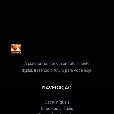
A plataforma líder em entretenimento
digital, trazendo o futuro para você hoje.
NAVEGAÇÃO
Caça-níqueis
Esportes virtuais