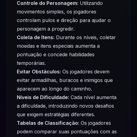
Controle do Personagem:
Utilizando
movimentos simples, os jogadores
controlam pulos e direção para ajudar o
personagem a progredir.
Coleta de Itens:
Durante os níveis, coletar
moedas e itens especiais aumenta a
pontuação e concede habilidades
temporárias.
Evitar Obstáculos:
Os jogadores devem
evitar armadilhas, buracos e inimigos que
aparecem ao longo do caminho.
Níveis de Dificuldade:
Cada nível aumenta
a dificuldade, introduzindo novos desafios
que exigem estratégias diferentes.
Tabelas de Classificação:
Os jogadores
podem comparar suas pontuações com as