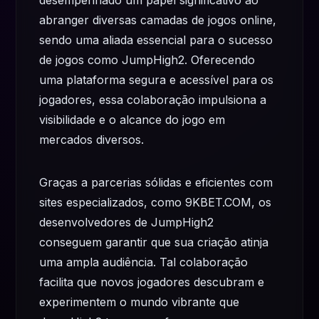
desempenhado um papel significativo ao
abranger diversas camadas de jogos online,
sendo uma aliada essencial para o sucesso
de jogos como JumpHigh2. Oferecendo
uma plataforma segura e acessível para os
jogadores, essa colaboração impulsiona a
visibilidade e o alcance do jogo em
mercados diversos.
Graças a parcerias sólidas e eficientes com
sites especializados, como 9KBET.COM, os
desenvolvedores de JumpHigh2
conseguem garantir que sua criação atinja
uma ampla audiência. Tal colaboração
facilita que novos jogadores descubram e
experimentem o mundo vibrante que