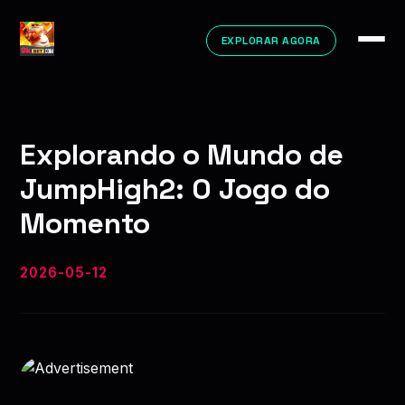
EXPLORAR AGORA
Explorando o Mundo de
JumpHigh2: O Jogo do
Momento
2026-05-12